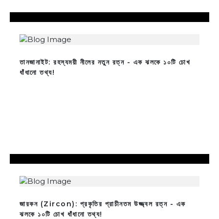
তানজানাইট: রহস্যময়ী নীলের নতুন রত্ন - এক ঝলকে ১০টি চোখ
ধাঁধানো তথ্য!
জারকন (Zircon): প্রকৃতির প্রাচীনতম উজ্জ্বল রত্ন - এক
ঝলকে ১০টি চোখ ধাঁধানো তথ্য!