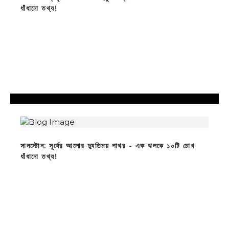
ধাঁধানো তথ্য!
সানস্টোন: সূর্যের আলোর দ্যুতিময় পাথর - এক ঝলকে ১০টি চোখ
ধাঁধানো তথ্য!