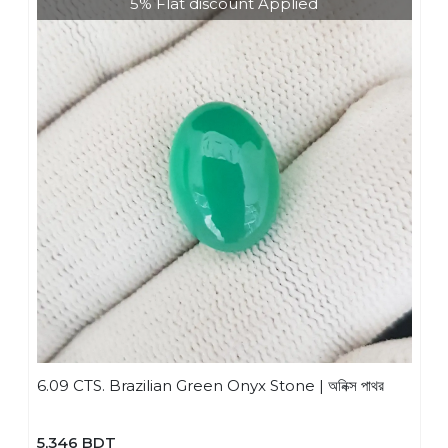
5% Flat discount Applied
6.09 CTS. Brazilian Green Onyx Stone | অনিক্স পাথর
5,346 BDT