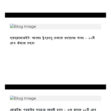
ল্যাব্রাডোরাইট: আলোর ইন্দ্রধনু দেখানো রহস্যময় পাথর - ১০টি
চোখ ধাঁধানো তথ্য!
কোয়ার্টজ: প্রকৃতির সবচেয়ে বহুমুখী রত্ন - এক ঝলকে ১০টি চোখ