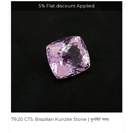
5% Flat discount Applied
79.20 CTS. Brazilian Kunzite Stone | কুনজিট পাথর