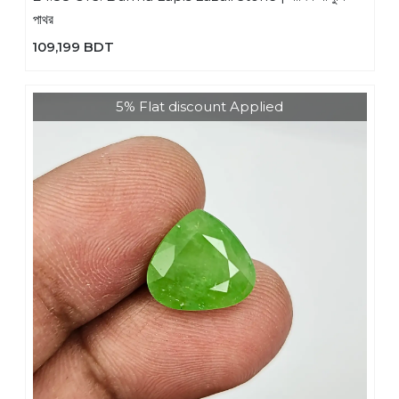
পাথর
109,199 BDT
5% Flat discount Applied