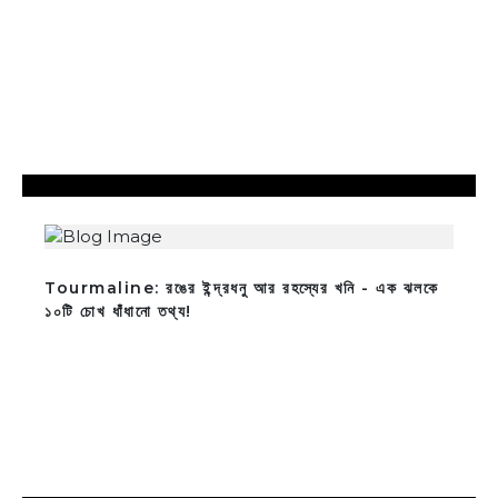
Tourmaline: রঙের ইন্দ্রধনু আর রহস্যের খনি - এক ঝলকে
১০টি চোখ ধাঁধানো তথ্য!