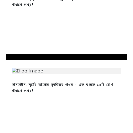
ধাঁধানো তথ্য!
সানস্টোন: সূর্যের আলোর দ্যুতিময় পাথর - এক ঝলকে ১০টি চোখ
ধাঁধানো তথ্য!