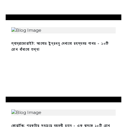
ল্যাব্রাডোরাইট: আলোর ইন্দ্রধনু দেখানো রহস্যময় পাথর - ১০টি
চোখ ধাঁধানো তথ্য!
কোয়ার্টজ: প্রকৃতির সবচেয়ে বহুমুখী রত্ন - এক ঝলকে ১০টি চোখ