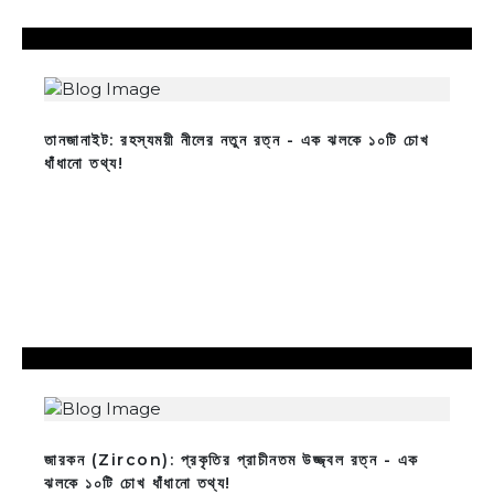
তানজানাইট: রহস্যময়ী নীলের নতুন রত্ন - এক ঝলকে ১০টি চোখ
ধাঁধানো তথ্য!
জারকন (Zircon): প্রকৃতির প্রাচীনতম উজ্জ্বল রত্ন - এক
ঝলকে ১০টি চোখ ধাঁধানো তথ্য!