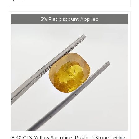
5% Flat discount Applied
8.40 CTS. Yellow Sapphire (Pukhraj) Stone | পোখরাজ