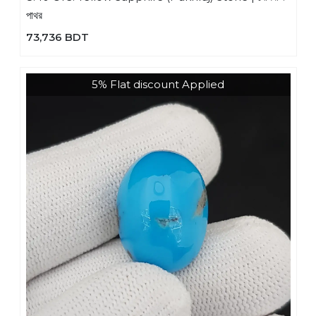
পাথর
73,736 BDT
5% Flat discount Applied